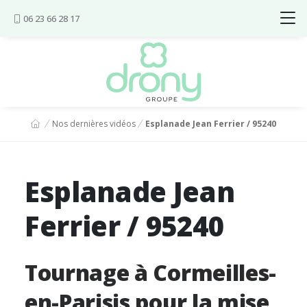
Aller au contenu
06 23 66 28 17
Vous êtes ici :
Nos dernières vidéos
Esplanade Jean Ferrier / 95240
Esplanade Jean
Ferrier / 95240
Tournage à Cormeilles-
en-Parisis pour la mise