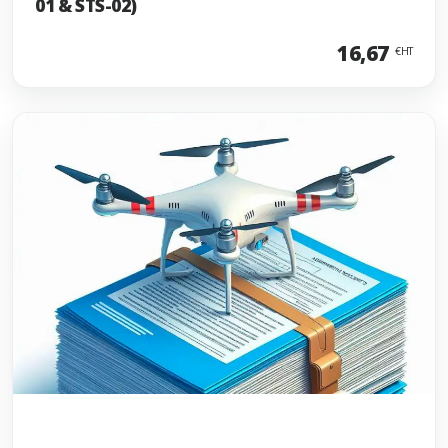
01 & STS-02)
16,67
€HT