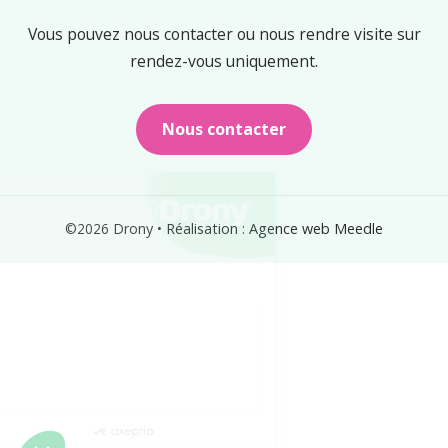
Vous pouvez nous contacter ou nous rendre visite sur
rendez-vous uniquement.
Nous contacter
Cookies
©2026
Drony
•
Réalisation : Agence web Meedle
Nous utilisons des cookies pour assurer le bon
fonctionnement du site, améliorer votre expérience utilisateur et
faciliter votre navigation.
Voici pourquoi nous utilisons des cookies.
Partage de données avec Google
Pour info...
Mesure d'audience & Analytics
Consentements certifiés par