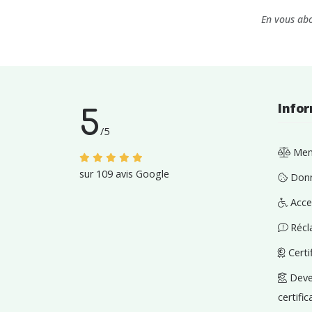
En vous abo
Info
5
/
5
Ment
sur
109
avis
Google
Donn
Acces
Récl
Certi
Deven
certifi