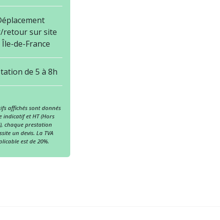
Déplacement
r/retour sur site
 Île-de-France
tation de 5 à 8h
rifs affichés sont donnés
re indicatif et HT (Hors
), chaque prestation
ssite un devis. La TVA
licable est de 20%.