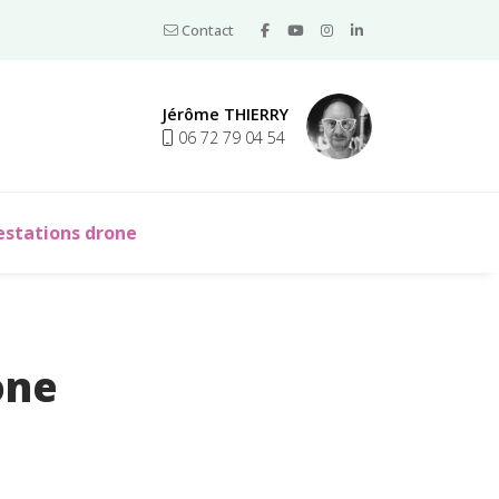
Contact
Jérôme THIERRY
06 72 79 04 54
estations drone
one