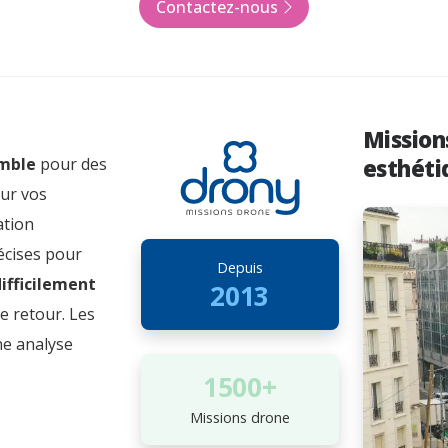
Contactez-nous
Mission
emble
pour des
esthéti
our vos
ation
écises pour
Depuis
ifficilement
2013
de retour. Les
ne analyse
1500+
Missions drone