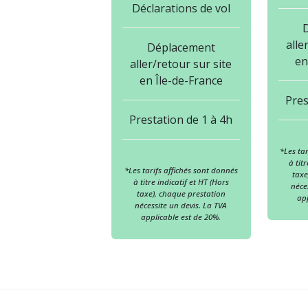
Déclarations de vol
alle
Déplacement
en
aller/retour sur site
en Île-de-France
Pres
Prestation de 1 à 4h
*Les ta
à tit
*Les tarifs affichés sont donnés
taxe
à titre indicatif et HT (Hors
néce
taxe), chaque prestation
app
nécessite un devis. La TVA
applicable est de 20%.