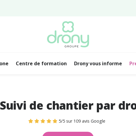
rone
Centre de formation
Drony vous informe
Pr
Suivi de chantier par dr
5
/
5
sur
109
avis
Google