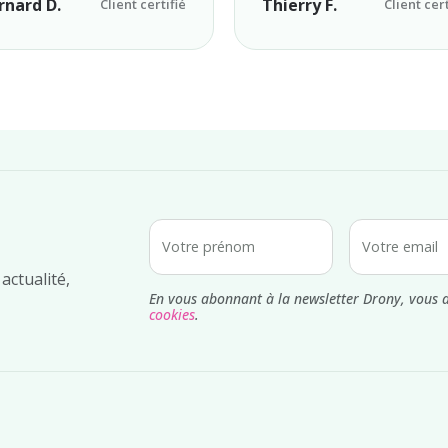
rnard D.
Thierry F.
Client certifié
Client cert
Votre prénom
Votre email
actualité,
En vous abonnant à la newsletter Drony, vous 
cookies
.