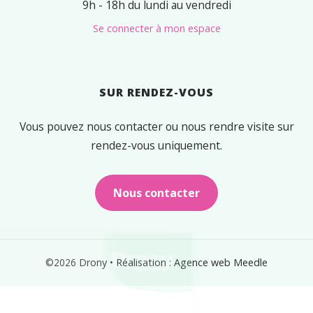
9h - 18h du lundi au vendredi
Se connecter à mon espace
SUR RENDEZ-VOUS
Vous pouvez nous contacter ou nous rendre visite sur
rendez-vous uniquement.
Nous contacter
Cookies
©2026
Drony
•
Réalisation : Agence web Meedle
Nous utilisons des cookies pour assurer le bon
fonctionnement du site, améliorer votre expérience utilisateur et
faciliter votre navigation.