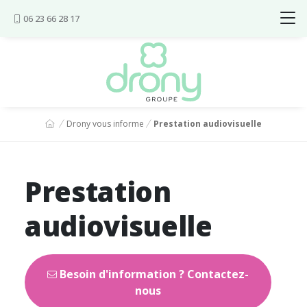
Aller au contenu
06 23 66 28 17
Vous êtes ici :
Drony vous informe
Prestation audiovisuelle
Prestation
audiovisuelle
Besoin d'information ? Contactez-
nous