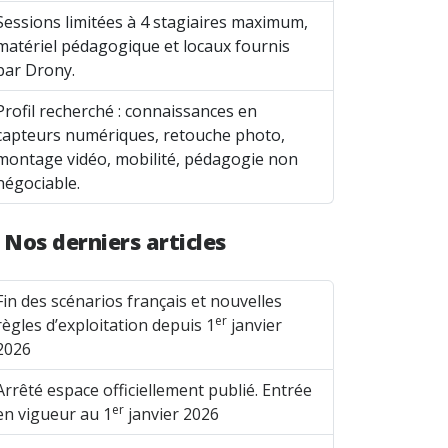
Sessions limitées à 4 stagiaires maximum,
matériel pédagogique et locaux fournis
par Drony.
Profil recherché : connaissances en
capteurs numériques, retouche photo,
montage vidéo, mobilité, pédagogie non
négociable.
Nos derniers articles
Fin des scénarios français et nouvelles
er
règles d’exploitation depuis 1
janvier
2026
Arrêté espace officiellement publié. Entrée
er
en vigueur au 1
janvier 2026