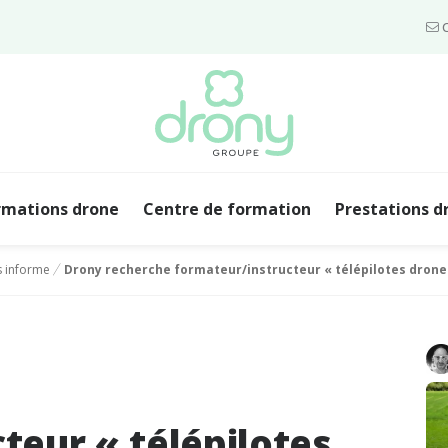
C
rmations drone
Centre de formation
Prestations d
 informe
Drony recherche formateur/instructeur « télépilotes dron
teur « télépilotes