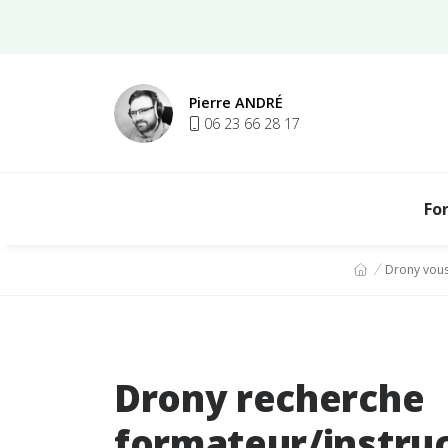
Aller au contenu
Pierre ANDRÉ
06 23 66 28 17
Fo
Vous êtes ici :
Drony vous
Drony recherche
formateur/instruc